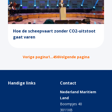
Hoe de scheepvaart zonder CO2-uitstoot
gaat varen
Vorige pagina
1
…
4
5
6
Volgende pagina
Handige links
Contact
Nederland Maritiem
Land
Boompjes 40
3011XB