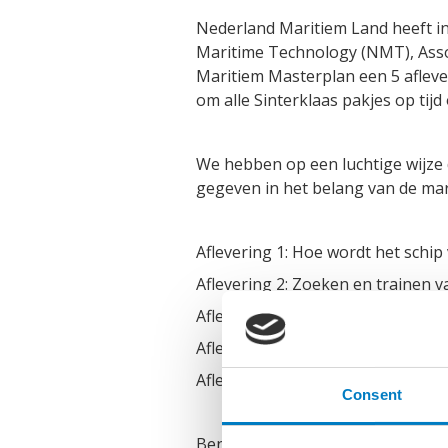
Nederland Maritiem Land heeft i
Maritime Technology (NMT), Assoc
Maritiem Masterplan een 5 afleve
om alle Sinterklaas pakjes op tij
We hebben op een luchtige wijze 
gegeven in het belang van de mar
Aflevering 1: Hoe wordt het schip
Aflevering 2: Zoeken en trainen 
Aflevering 3: Veilig aan boord en 
Aflevering 4: Innovaties voor de 
Aflevering 5: van zout naar zoet –
Consent
Benieuwd naar de afleveringen? 