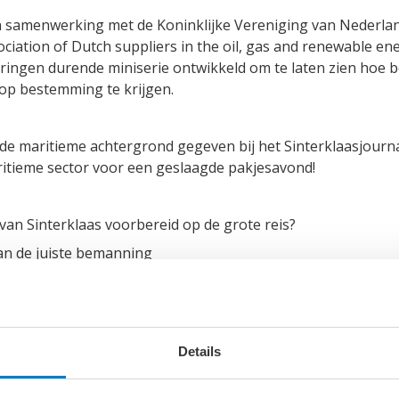
n samenwerking met de Koninklijke Vereniging van Nederla
iation of Dutch suppliers in the oil, gas and renewable en
ringen durende miniserie ontwikkeld om te laten zien hoe be
d op bestemming te krijgen.
de maritieme achtergrond gegeven bij het Sinterklaasjourn
itieme sector voor een geslaagde pakjesavond!
 van Sinterklaas voorbereid op de grote reis?
van de juiste bemanning
op zee
toekomst
 de laatste etappe
Details
Ga naar ons
Youtubekanaal