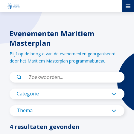
Evenementen Maritiem
Masterplan
Blijf op de hoogte van de evenementen georganiseerd
door het Maritiem Masterplan programmabureau.
Categorie
Carbon Capture
Thema
Methanol
Ons team
4 resultaten gevonden
Waterstof
Maritiem Masterplan