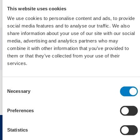
Omschrijving programmalijn DS -
This website uses cookies
JMDP
We use cookies to personalise content and ads, to provide
social media features and to analyse our traffic. We also
share information about your use of our site with our social
media, advertising and analytics partners who may
Omschrijving-Programmalijn-DS-JMDP (1)
combine it with other information that you’ve provided to
them or that they’ve collected from your use of their
services.
Consent
Necessary
Selection
Preferences
Statistics
JMDP nieuws