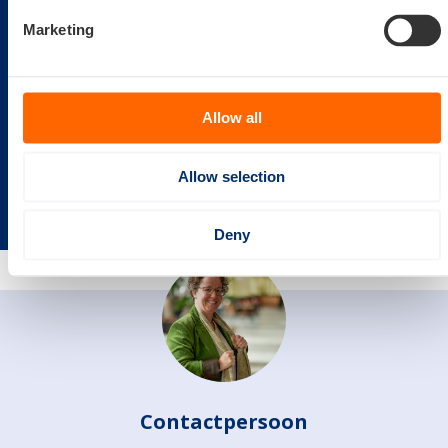
Nieuws
Marketing
Allow all
Events
Allow selection
Deny
Contactpersoon