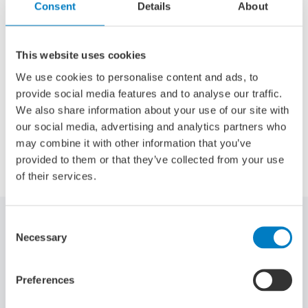
Consent
Details
About
nieuwsbrief van Nederland Maritiem Land.
This website uses cookies
Nieuwsbrief Nederland Maritiem Land
We use cookies to personalise content and ads, to
provide social media features and to analyse our traffic.
We also share information about your use of our site with
our social media, advertising and analytics partners who
may combine it with other information that you’ve
Delen via:
provided to them or that they’ve collected from your use
of their services.
Consent
Gerelateerde artikelen
Necessary
Selection
Preferences