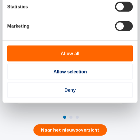
Statistics
Marketing
Human Capital
13-07-2026
M
Allow all
Allow selection
Docenten ontdekken de maritieme
O
energietransitie in het Zero Emission Lab
t
van MARIN
Deny
Naar het nieuwsoverzicht