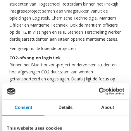
studenten van Hogeschool Rotterdam binnen het Praktijk
Integratieproject samen aan vraagstukken vanuit de
opleidingen Logistiek, Chemische Technologie, Maritiem
Officier en Maritieme Techniek. Ook de maritiem officiers
op de HZ in Vlissingen en NHL Stenden Terschelling werken
derdejaarsstudenten aan uiteenlopende maritieme cases.
Een greep uit de lopende projecten:
CO2-afvang en logistiek
Binnen het Blue Horizon-project onderzoeken studenten
hoe afgevangen CO2 duurzaam kan worden
getransporteerd en opgeslagen. Daarbij ligt de focus op
ondergrondse opslag, transportroutes en de vraag hoe
transport zowel duurzaam als financieel aantrekkelijk kan
worden ingericht.
Consent
Details
About
Bunkering van waterstof
Binnen het Mineralis Gaasterland-project wordt een schip
omgebouwd van diesel naar waterstof. Studenten
This website uses cookies
onderzoeken hoe het bunkerproces verandert: van het