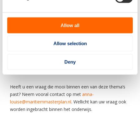
bunkeren van LH2, of zijn aanvullende
veiligheidsmaatregelen noodzakelijk? Welke rol speelt de
haven hierin?
Allow all
In juni worden de eerste onderzoeksresultaten verwacht.
Deze dienen vervolgens weer als input voor nieuwe
projecten in het komende studiejaar.
Allow selection
Vanaf september zullen er op de verschillende mbo’s en
hbo’s onderzoekers starten op de verschillende
Deny
onderzoeksthema’s
.
Heeft u een vraag die mooi binnen een van deze thema’s
past? Neem vooral contact op met
anna-
louise@maritiemmasterplan.nl
. Wellicht kan uw vraag ook
worden ingebracht binnen het onderwijs.