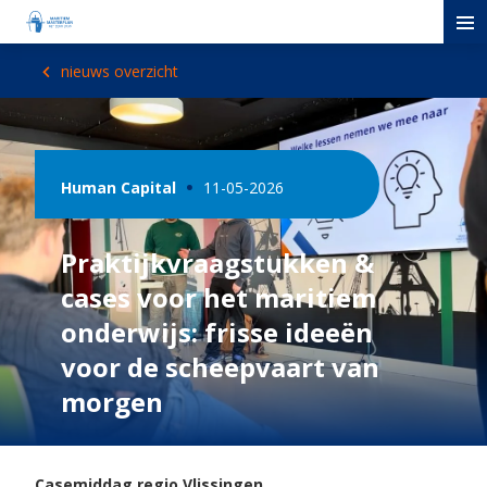
nieuws overzicht
Human Capital
11-05-2026
Praktijkvraagstukken &
cases voor het maritiem
onderwijs: frisse ideeën
voor de scheepvaart van
morgen
Casemiddag regio Vlissingen