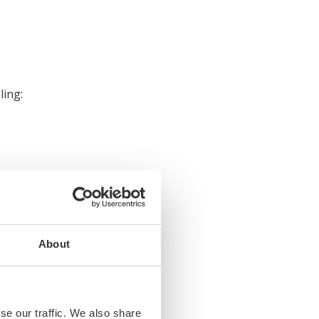
ling:
werkingen
bestendig maken van
ntleveranciers, werven
About
se our traffic. We also share