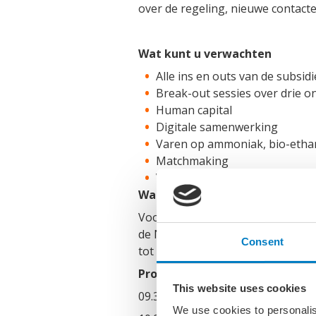
over de regeling, nieuwe contact
Wat kunt u verwachten
Alle ins en outs van de subsi
Break-out sessies over drie on
Human capital
Digitale samenwerking
Varen op ammoniak, bio-ethan
Matchmaking
Volop gelegenheid voor disc
Waarom en voor wie?
Voor Nederlandse toeleverancier
de Nederlandse maritieme sector
Consent
tot systeemintegratoren en ander
Programma:
This website uses cookies
09.30 uur Inloop
We use cookies to personalis