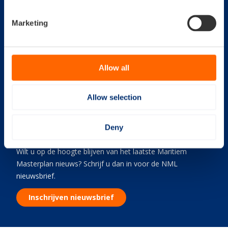
Marketing
Handige links
Contact
Nederland Maritiem
Land
Allow all
Boompjes 40
3011XB
Rotterdam
Allow selection
Telefoon: Telefoon: 010-
7470076
Deny
Nieuwsbrief
Wilt u op de hoogte blijven van het laatste Maritiem
Masterplan nieuws? Schrijf u dan in voor de NML
nieuwsbrief.
Inschrijven nieuwsbrief