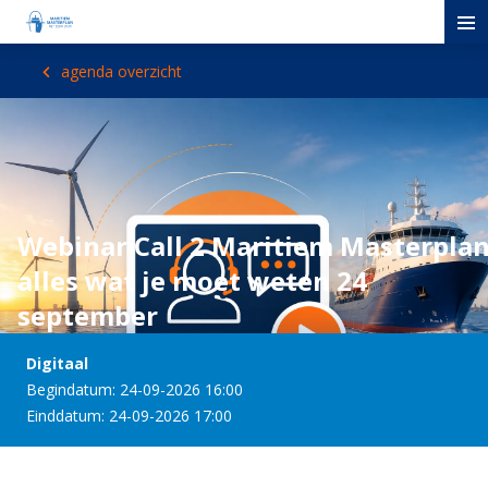
agenda overzicht
Webinar Call 2 Maritiem Masterplan
alles wat je moet weten 24
september
Digitaal
Begindatum: 24-09-2026 16:00
Einddatum: 24-09-2026 17:00