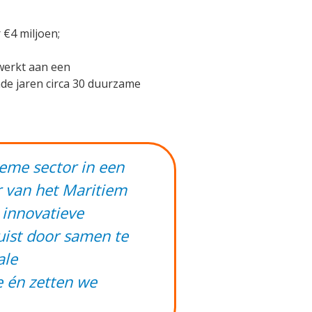
€4 miljoen;
werkt aan een
nde jaren circa 30 duurzame
ieme sector in een
r van het Maritiem
 innovatieve
uist door samen te
ale
 én zetten we