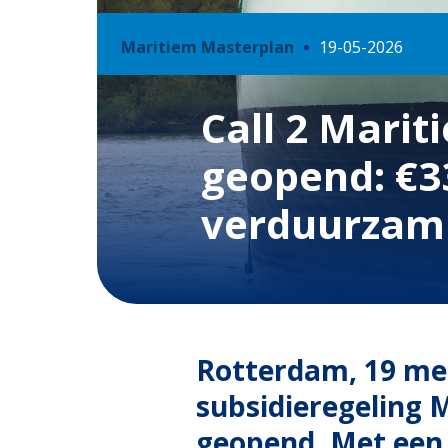
Maritiem Masterplan
19-05-2026
Call 2 Marit
geopend: €3
verduurzam
Rotterdam, 19 me
subsidieregeling 
geopend. Met een 