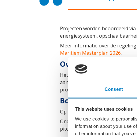
Projecten worden beoordeeld via
energiesysteem, opschaalbaarhei
Meer informatie over de regelin
Maritiem Masterplan 2026
.
Over het Maritiem M
Het Maritiem Masterplan is een 
aan de verduurzaming van de Nede
programma bijdragen aan een ster
Consent
Bouw aan een sterk 
This website uses cookies
Op 28 mei stond matchmaking cent
We use cookies to personalis
Ondernemers, kennisinstellingen
information about your use of
pitches en deden inspiratie op i
other information that you’ve