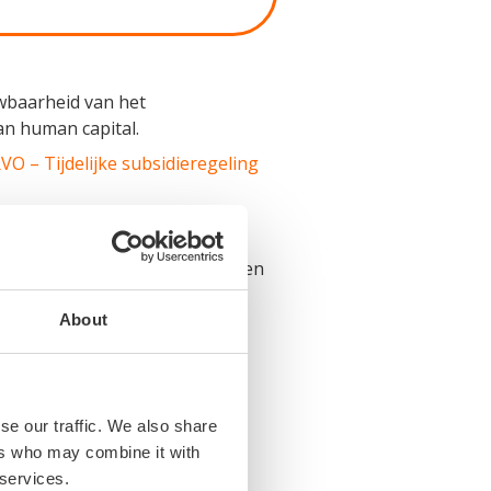
wbaarheid van het
n human capital.
VO – Tijdelijke subsidieregeling
n het bedrijfsleven samenwerken
 en samenwerking wil het
.
About
iem Masterplan
se our traffic. We also share
ingen, deelden ideeën tijdens
ers who may combine it with
man Capital.
 services.