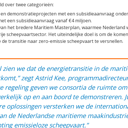
ld over twee categorieën:
 en demonstratieprojecten met een subsidieaanvraag onder 
met een subsidieaanvraag vanaf €4 miljoen.
 van het bredere Maritiem Masterplan, waarmee Nederland 
je scheepvaartsector. Het uiteindelijke doel is om de kome
de transitie naar zero-emissie scheepvaart te versnellen.
 zien we dat de energietransitie in de marit
tkomt,” zegt Astrid Kee, programmadirecteu
e regeling geven we consortia de ruimte om
rkelijk op en aan boord te demonstreren. J
e oplossingen versterken we de internation
van de Nederlandse maritieme maakindustrie
ting emissieloze scheepvaart.”