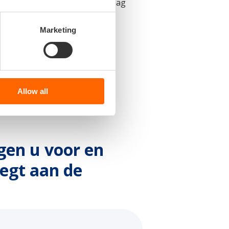
itiem Masterplan helpt je graag
ijven met andere deelnemers.
Marketing
chpresentaties:
Allow all
ngen u voor en
egt aan de