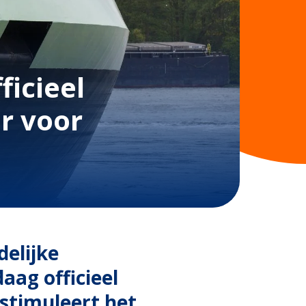
ficieel
r voor
delijke
aag officieel
stimuleert het