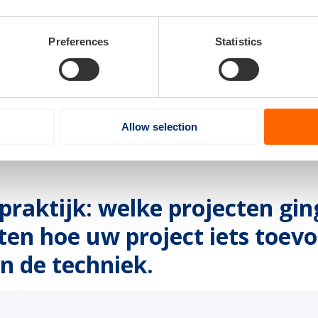
ek je nog samenwerkingspartners? Het Programmabureau Mar
j onze LinkedIn Matchmaking Community om in contact te bl
Preferences
Statistics
 de presentaties terugkijken? Bekijk hier de workshop- en pit
Allow selection
e praktijk: welke projecten gi
en hoe uw project iets toevo
n de techniek.